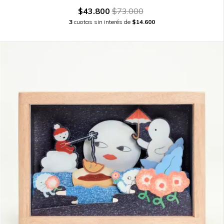
$43.800
$73.000
3
cuotas sin interés de
$14.600