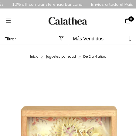
 transferencia bancaria
Envíos a todo el País
3 cuotas sin in
0
Filtrar
Inicio
>
Juguetes por edad
>
De 2 a 4 años