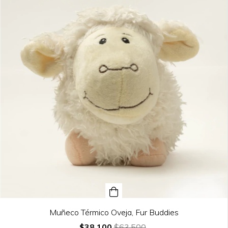
Muñeco Térmico Oveja, Fur Buddies
$38.100
$63.500